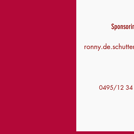
Sponsori
ronny.de.schutt
0495/12 34