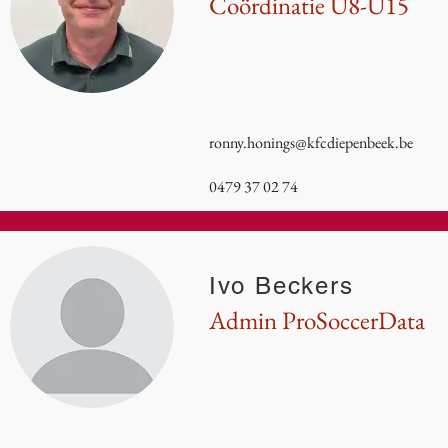
Coördinatie U8-U15
ronny.honings@kfcdiepenbeek.be
0479 37 02 74
Ivo Beckers
Admin ProSoccerData