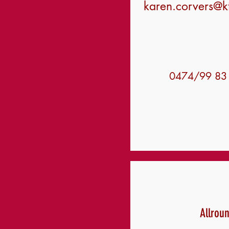
karen.corvers@k
0474/99 83
Allrou