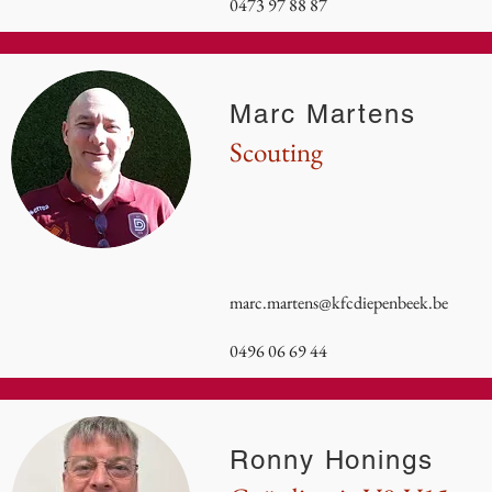
0473 97 88 87
Marc Martens
Scouting
marc.martens@kfcdiepenbeek.be
0496 06 69 44
Ronny Honings