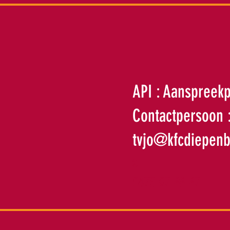
API : Aanspreekp
Contactpersoon 
tvjo@kfcdiepenb
s
0473 97 88 87