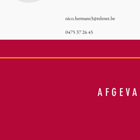
nico.hermans3@telenet.be
0475 37 26 45
AFGEV