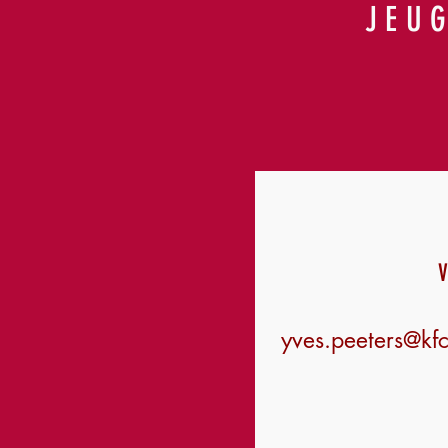
JEU
V
yves.peeters@kf