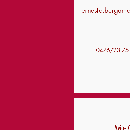
ernesto.bergam
0476/23 75
Avjo- 