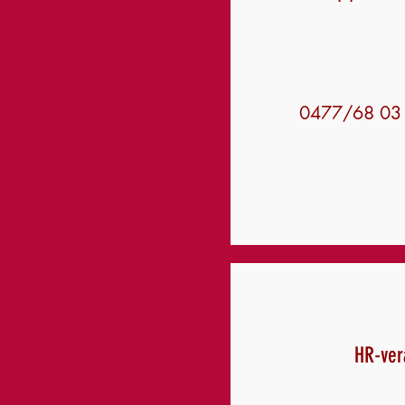
0477/68 03
HR-ver