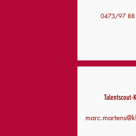
0473
/
97 88
Talentscout-
marc.martens@k