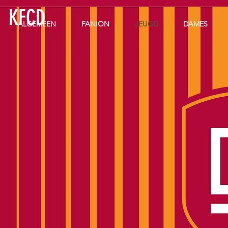
KFCD
ALGEMEEN
FANION
JEUGD
DAMES