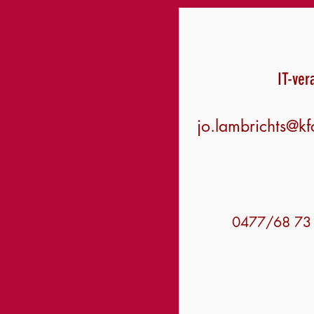
IT-ver
jo.lambrichts@k
0477/68 73