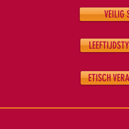
VEILIG
LEEFTIJDST
ETISCH VE